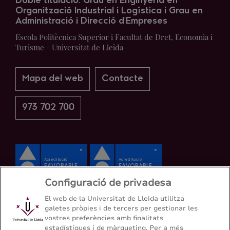
Doble titulació: Grau en Enginyeria en
Organització Industrial i Logística i Grau en
Administració i Direcció d'Empreses
Escola Politècnica Superior i Facultat de Dret, Economia i
Turisme - Universitat de Lleida
Mapa del web
Contacte
973 702 700
Configuració de privadesa
El web de la Universitat de Lleida utilitza
galetes pròpies i de tercers per gestionar les
vostres preferències amb finalitats
estadístiques i de màrqueting. Per a més