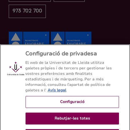
973 702 700
Configuració de privadesa
El web de la Universitat de Lleida utilitza
galetes pròpies i de tercers per gestionar les
vostres preferències amb finalitats
estadístiques i de màrqueting. Per a més
informació, consulteu l’apartat de política de
galetes a l'
Avís legal
Configuració
Rebutjar-les totes