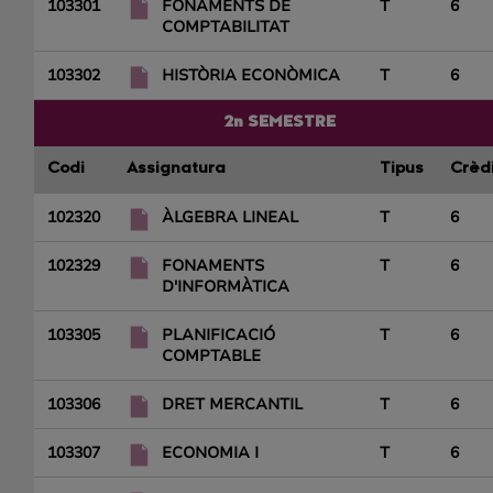
103301
FONAMENTS DE
T
6
COMPTABILITAT
103302
HISTÒRIA ECONÒMICA
T
6
2n SEMESTRE
Codi
Assignatura
Tipus
Crèd
102320
ÀLGEBRA LINEAL
T
6
102329
FONAMENTS
T
6
D'INFORMÀTICA
103305
PLANIFICACIÓ
T
6
COMPTABLE
103306
DRET MERCANTIL
T
6
103307
ECONOMIA I
T
6