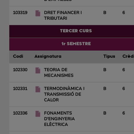
103319
DRET FINANCER I
B
6
TRIBUTARI
TERCER CURS
1r SEMESTRE
Codi
Assignatura
Tipus
Crèd
102330
TEORIA DE
B
6
MECANISMES
102331
TERMODINÀMICA I
B
6
TRANSMISSIÓ DE
CALOR
102336
FONAMENTS
B
6
D'ENGINYERIA
ELÈCTRICA