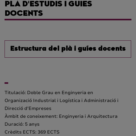
PLA D'ESTUDIS I GUIES
DOCENTS
Estructura del plà i guíes docents
Titulació:
Doble Grau
en Enginyeria
en
Organizació
Industrial
i
Logística
i
Administració
i
Direcció d'Empreses
Àmbit de coneixement:
Enginyeria i
Arquitectura
Duració: 5 anys
Crèdits ECTS: 369 ECTS