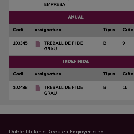
EMPRESA
ANUAL
Codi
Assignatura
Tipus
Crèd
103345
TREBALL DE FI DE
B
9
GRAU
INDEFINIDA
Codi
Assignatura
Tipus
Crèd
102498
TREBALL DE FI DE
B
15
GRAU
Doble titulació: Grau en Enginyeria en