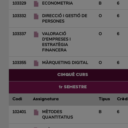
103329
ECONOMETRIA
B
6
103332
DIRECCIÓ I GESTIÓ DE
O
6
PERSONES
103337
VALORACIÓ
O
6
D'EMPRESES I
ESTRATÈGIA
FINANCERA
103355
MÀRQUETING DIGITAL
O
6
CINQUÈ CURS
1r SEMESTRE
Codi
Assignatura
Tipus
Crèd
102401
MÈTODES
B
6
QUANTITATIUS