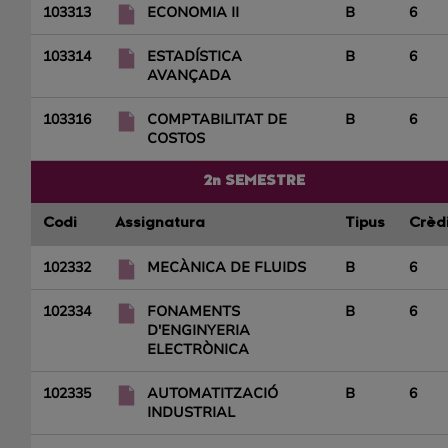
103313
ECONOMIA II
B
6
103314
ESTADÍSTICA
B
6
AVANÇADA
103316
COMPTABILITAT DE
B
6
COSTOS
2n SEMESTRE
Codi
Assignatura
Tipus
Crèd
102332
MECÀNICA DE FLUIDS
B
6
102334
FONAMENTS
B
6
D'ENGINYERIA
ELECTRÒNICA
102335
AUTOMATITZACIÓ
B
6
INDUSTRIAL