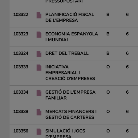
PRESSUPOSTARI
103322
PLANIFICACIÓ FISCAL
B
6
DE L'EMPRESA
103323
ECONOMIA ESPANYOLA
B
6
I MUNDIAL
103324
DRET DEL TREBALL
B
6
103333
INICIATIVA
O
6
EMPRESARIAL I
CREACIÓ D'EMPRESES
103334
GESTIÓ DE L'EMPRESA
O
6
FAMILIAR
103338
MERCATS FINANCERS I
O
6
GESTIÓ DE CARTERES
103356
SIMULACIÓ I JOCS
O
6
D'EMPRESA