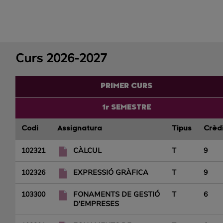
Curs 2026-2027
PRIMER CURS
1r SEMESTRE
Codi
Assignatura
Tipus
Crèd
102321
CÀLCUL
T
9
102326
EXPRESSIÓ GRÀFICA
T
9
103300
FONAMENTS DE GESTIÓ
T
6
D'EMPRESES