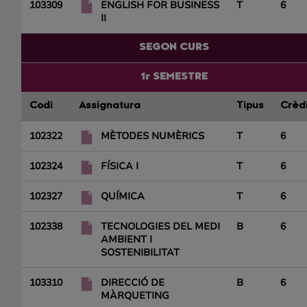
103309
ENGLISH FOR BUSINESS
T
6
II
SEGON CURS
1r SEMESTRE
Codi
Assignatura
Tipus
Crèd
102322
MÈTODES NUMÈRICS
T
6
102324
FÍSICA I
T
6
102327
QUÍMICA
T
6
102338
TECNOLOGIES DEL MEDI
B
6
AMBIENT I
SOSTENIBILITAT
103310
DIRECCIÓ DE
B
6
MÀRQUETING