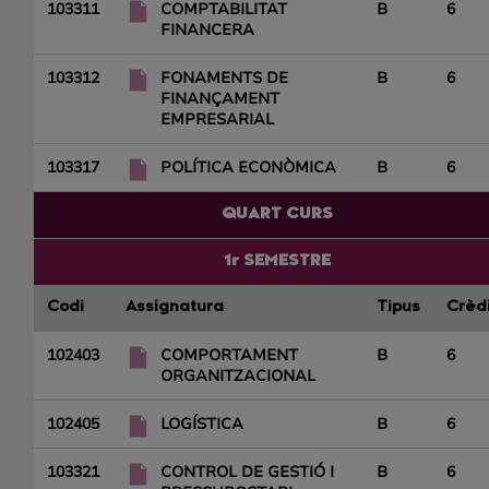
103311
COMPTABILITAT
B
6
FINANCERA
103312
FONAMENTS DE
B
6
FINANÇAMENT
EMPRESARIAL
103317
POLÍTICA ECONÒMICA
B
6
QUART CURS
1r SEMESTRE
Codi
Assignatura
Tipus
Crèd
102403
COMPORTAMENT
B
6
ORGANITZACIONAL
102405
LOGÍSTICA
B
6
103321
CONTROL DE GESTIÓ I
B
6