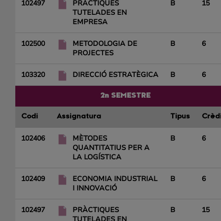
102497
PRÀCTIQUES
B
15
TUTELADES EN
EMPRESA
102500
METODOLOGIA DE
B
6
PROJECTES
103320
DIRECCIÓ ESTRATÈGICA
B
6
2n SEMESTRE
Codi
Assignatura
Tipus
Crèd
102406
MÈTODES
B
6
QUANTITATIUS PER A
LA LOGÍSTICA
102409
ECONOMIA INDUSTRIAL
B
6
I INNOVACIÓ
102497
PRÀCTIQUES
B
15
TUTELADES EN