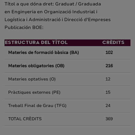
Títol
a que dóna dret
: Graduat
/ Graduada
en
Enginyeria
en Organizació
Industrial
i
Logística
i
Administració
i
Direcció d'Empreses
Publicación BOE:
ESTRUCTURA DEL TÍTOL
CRÈDITS
Materies de formació bàsica (BA)
102
Materies obligatories (OB)
216
Materies optatives (O)
12
Pràctiques externes (PE)
15
Treball Final de Grau (TFG)
24
TOTAL CRÈDITS
369