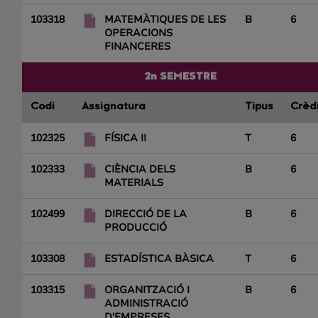
103318
MATEMÀTIQUES DE LES
B
6
OPERACIONS
FINANCERES
2n SEMESTRE
Codi
Assignatura
Tipus
Crèd
102325
FÍSICA II
T
6
102333
CIÈNCIA DELS
B
6
MATERIALS
102499
DIRECCIÓ DE LA
B
6
PRODUCCIÓ
103308
ESTADÍSTICA BÀSICA
T
6
103315
ORGANITZACIÓ I
B
6
ADMINISTRACIÓ
D'EMPRESES