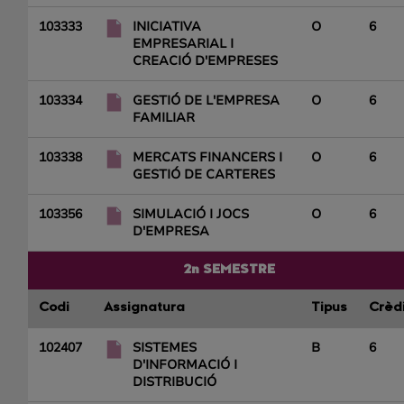
103333
INICIATIVA
O
6
EMPRESARIAL I
CREACIÓ D'EMPRESES
103334
GESTIÓ DE L'EMPRESA
O
6
FAMILIAR
103338
MERCATS FINANCERS I
O
6
GESTIÓ DE CARTERES
103356
SIMULACIÓ I JOCS
O
6
D'EMPRESA
2n SEMESTRE
Codi
Assignatura
Tipus
Crèd
102407
SISTEMES
B
6
D'INFORMACIÓ I
DISTRIBUCIÓ