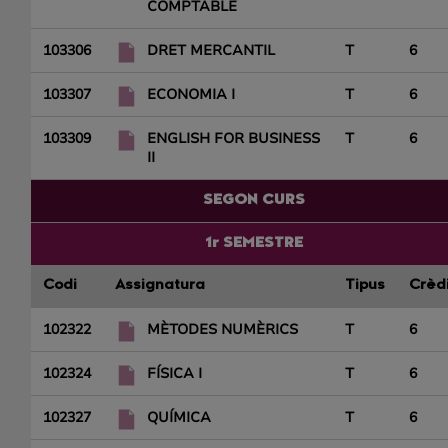
COMPTABLE
103306
DRET MERCANTIL
T
6
103307
ECONOMIA I
T
6
103309
ENGLISH FOR BUSINESS
T
6
II
SEGON CURS
1r SEMESTRE
Codi
Assignatura
Tipus
Crèd
102322
MÈTODES NUMÈRICS
T
6
102324
FÍSICA I
T
6
102327
QUÍMICA
T
6