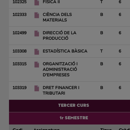
102325
FÍSICA II
T
6
102333
CIÈNCIA DELS
B
6
MATERIALS
102499
DIRECCIÓ DE LA
B
6
PRODUCCIÓ
103308
ESTADÍSTICA BÀSICA
T
6
103315
ORGANITZACIÓ I
B
6
ADMINISTRACIÓ
D'EMPRESES
103319
DRET FINANCER I
B
6
TRIBUTARI
TERCER CURS
1r SEMESTRE