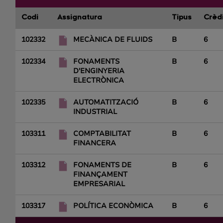
Codi
Assignatura
Tipus
Crèd
102332
MECÀNICA DE FLUIDS
B
6
102334
FONAMENTS
B
6
D'ENGINYERIA
ELECTRÒNICA
102335
AUTOMATITZACIÓ
B
6
INDUSTRIAL
103311
COMPTABILITAT
B
6
FINANCERA
103312
FONAMENTS DE
B
6
FINANÇAMENT
EMPRESARIAL
103317
POLÍTICA ECONÒMICA
B
6