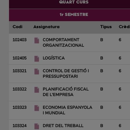
QUART CURS
1r SEMESTRE
Codi
Assignatura
Tipus
Crèd
102403
COMPORTAMENT
B
6
ORGANITZACIONAL
102405
LOGÍSTICA
B
6
103321
CONTROL DE GESTIÓ I
B
6
PRESSUPOSTARI
103322
PLANIFICACIÓ FISCAL
B
6
DE L'EMPRESA
103323
ECONOMIA ESPANYOLA
B
6
I MUNDIAL
103324
DRET DEL TREBALL
B
6