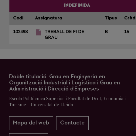
INDEFINIDA
Codi
Assignatura
Tipus
Crèd
102498
TREBALL DE FI DE
B
15
GRAU
Doble titulació: Grau en Enginyeria en
Organització Industrial i Logística i Grau en
Administració i Direcció d'Empreses
Escola Politècnica Superior i Facultat de Dret, Economia i
Turisme - Universitat de Lleida
Mapa del web
Contacte