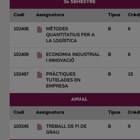
2n SEMESTRE
Codi
Assignatura
Tipus
Crèd
102406
MÈTODES
B
6
QUANTITATIUS PER A
LA LOGÍSTICA
102409
ECONOMIA INDUSTRIAL
B
6
I INNOVACIÓ
102497
PRÀCTIQUES
B
15
TUTELADES EN
EMPRESA
ANUAL
Codi
Assignatura
Tipus
Crèd
103345
TREBALL DE FI DE
B
9
GRAU