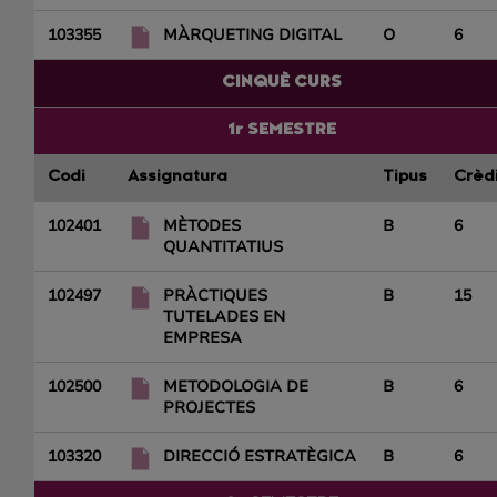
103355
MÀRQUETING DIGITAL
O
6
CINQUÈ CURS
1r SEMESTRE
Codi
Assignatura
Tipus
Crèd
102401
MÈTODES
B
6
QUANTITATIUS
102497
PRÀCTIQUES
B
15
TUTELADES EN
EMPRESA
102500
METODOLOGIA DE
B
6
PROJECTES
103320
DIRECCIÓ ESTRATÈGICA
B
6