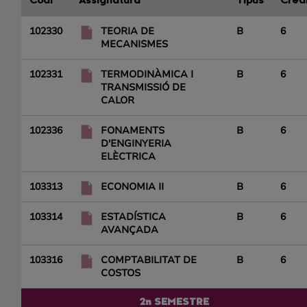
Codi
Assignatura
Tipus
Crèd
102330
TEORIA DE
B
6
MECANISMES
102331
TERMODINÀMICA I
B
6
TRANSMISSIÓ DE
CALOR
102336
FONAMENTS
B
6
D'ENGINYERIA
ELÈCTRICA
103313
ECONOMIA II
B
6
103314
ESTADÍSTICA
B
6
AVANÇADA
103316
COMPTABILITAT DE
B
6
COSTOS
2n SEMESTRE