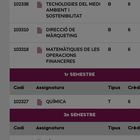
102338
TECNOLOGIES DEL MEDI
B
6
AMBIENT I
SOSTENIBILITAT
103310
DIRECCIÓ DE
B
6
MÀRQUETING
103318
MATEMÀTIQUES DE LES
B
6
OPERACIONS
FINANCERES
1r SEMESTRE
Codi
Assignatura
Tipus
Crèd
102327
QUÍMICA
T
6
2n SEMESTRE
Codi
Assignatura
Tipus
Crèd