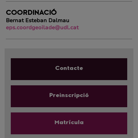
COORDINACIÓ
Bernat Esteban Dalmau
eps.coordgeoilade@udl.cat
Contacte
Preinscripció
Matrícula