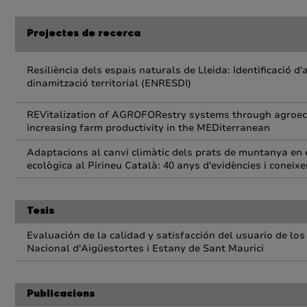
Projectes de recerca
Resiliència dels espais naturals de Lleida: Identificació 
dinamització territorial (ENRESDI)
REVitalization of AGROFORestry systems through agroecol
increasing farm productivity in the MEDiterranean
Adaptacions al canvi climàtic dels prats de muntanya en 
ecològica al Pirineu Català: 40 anys d'evidències i coneix
Tesis
Evaluación de la calidad y satisfacción del usuario de lo
Nacional d'Aigüestortes i Estany de Sant Maurici
Publicacions