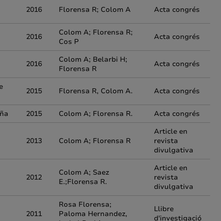
2016
Florensa R; Colom A
Acta congrés
Colom A; Florensa R;
2016
Acta congrés
Cos P
Colom A; Belarbi H;
2016
Acta congrés
Florensa R
e
2015
Florensa R, Colom A.
Acta congrés
aña
2015
Colom A; Florensa R.
Acta congrés
Article en
2013
Colom A; Florensa R
revista
divulgativa
Article en
Colom A; Saez
2012
revista
E.;Florensa R.
divulgativa
Rosa Florensa;
Llibre
2011
Paloma Hernandez,
d'investigació