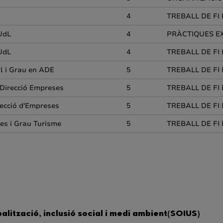
4
TREBALL DE FI
 UdL
4
PRÀCTIQUES EX
 UdL
4
TREBALL DE FI
al i Grau en ADE
5
TREBALL DE FI
.Direcció Empreses
5
TREBALL DE FI
recció d'Empreses
5
TREBALL DE FI
ses i Grau Turisme
5
TREBALL DE FI
balització, inclusió social i medi ambient(SOIUS)