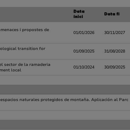
Data
Data fi
inici
d'amenaces i propostes de
01/01/2026
30/11/2027
ogical transition for
01/09/2025
31/08/2028
el sector de la ramaderia
01/10/2024
30/09/2025
ement local
s espacios naturales protegidos de montaña. Aplicación al Parc