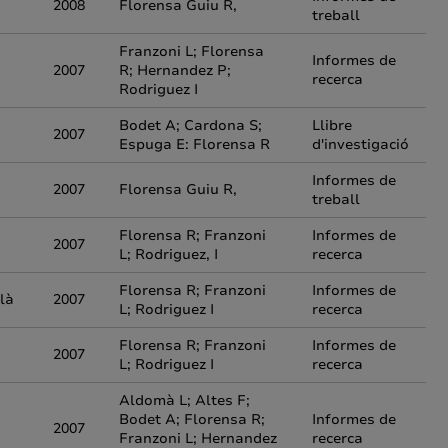
2008
Florensa Guiu R,
treball
Franzoni L; Florensa
Informes de
2007
R; Hernandez P;
recerca
Rodriguez I
Bodet A; Cardona S;
Llibre
2007
Espuga E: Florensa R
d'investigació
Informes de
2007
Florensa Guiu R,
treball
Florensa R; Franzoni
Informes de
2007
L; Rodriguez, I
recerca
Florensa R; Franzoni
Informes de
alà
2007
L; Rodriguez I
recerca
Florensa R; Franzoni
Informes de
2007
L; Rodriguez I
recerca
Aldomà L; Altes F;
Bodet A; Florensa R;
Informes de
2007
Franzoni L; Hernandez
recerca