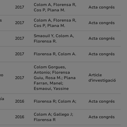
Colom A, Florensa R,
2017
Acta congrés
Cos P, Plana M.
s
Colom A, Florensa R,
2017
Acta congrés
Cos P, Plana M.
SmaouiI Y, Colom A,
2017
Acta congrés
Florensa R.
2017
Florensa R, Colom A.
Acta congrés
Colom Gorgues,
Antonio; Florensa
eo
Article
2017
Guiu, Rosa M.; Plana
d'investigació
Farran, Manel;
Esmaoui, Yassine
gía
2016
Florensa R; Colom A;
Acta congrés
Colom A; Gallego J;
2016
Acta congrés
Florensa R