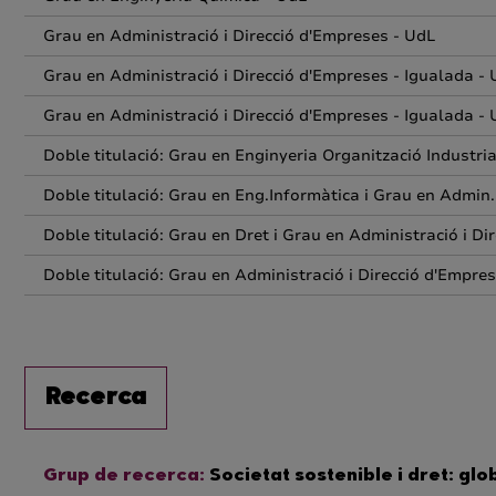
Grau en Administració i Direcció d'Empreses - UdL
Grau en Administració i Direcció d'Empreses - Igualada -
Grau en Administració i Direcció d'Empreses - Igualada -
Doble titulació: Grau en Enginyeria Organització Industri
Doble titulació: Grau en Eng.Informàtica i Grau en Admin
Doble titulació: Grau en Dret i Grau en Administració i Di
Doble titulació: Grau en Administració i Direcció d'Empre
Recerca
Grup de recerca:
Societat sostenible i dret: glo