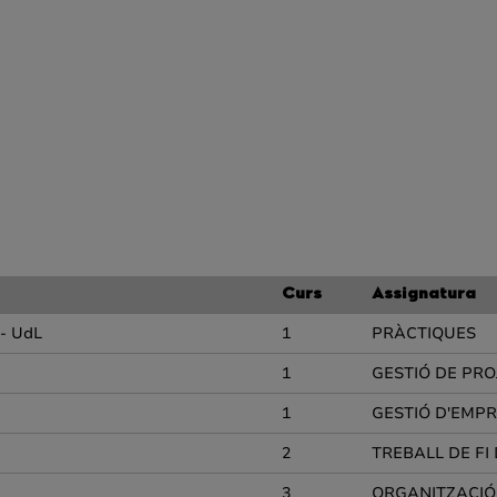
Curs
Assignatura
 - UdL
1
PRÀCTIQUES
1
GESTIÓ DE PR
1
GESTIÓ D'EMP
2
TREBALL DE FI
3
ORGANITZACIÓ