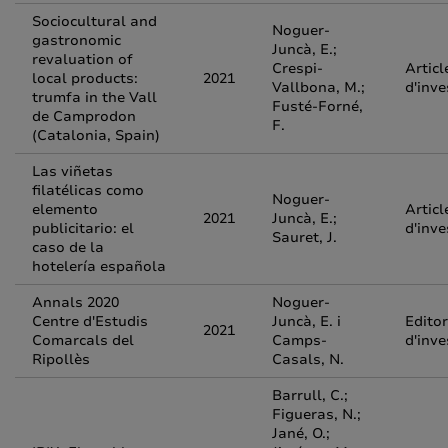
Sociocultural and
Noguer-
gastronomic
Juncà, E.;
revaluation of
Crespi-
Articl
local products:
2021
Vallbona, M.;
d'inve
trumfa in the Vall
Fusté-Forné,
de Camprodon
F.
(Catalonia, Spain)
Las viñetas
filatélicas como
Noguer-
elemento
Articl
2021
Juncà, E.;
publicitario: el
d'inve
Sauret, J.
caso de la
hotelería española
Annals 2020
Noguer-
Centre d'Estudis
Juncà, E. i
Editor
2021
Comarcals del
Camps-
d'inve
Ripollès
Casals, N.
Barrull, C.;
Figueras, N.;
Jané, O.;