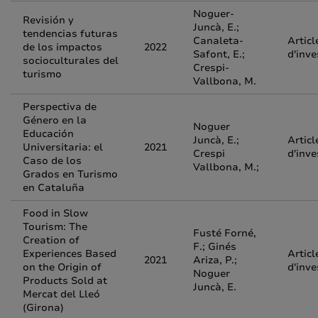
Noguer-
Revisión y
Juncà, E.;
tendencias futuras
Canaleta-
Articl
de los impactos
2022
Safont, E.;
d'inve
socioculturales del
Crespi-
turismo
Vallbona, M.
Perspectiva de
Género en la
Noguer
Educación
Juncà, E.;
Articl
Universitaria: el
2021
Crespi
d'inve
Caso de los
Vallbona, M.;
Grados en Turismo
en Cataluña
Food in Slow
Tourism: The
Fusté Forné,
Creation of
F.; Ginés
Experiences Based
Articl
2021
Ariza, P.;
on the Origin of
d'inve
Noguer
Products Sold at
Juncà, E.
Mercat del Lleó
(Girona)