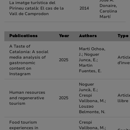
José A.
La imatge turística del
Donaire,
Pirineu català: El cas de la
2014
Carolina
Vall de Camprodon
Martí
Publications
Year
Authors
Type
A Taste of
Marti Ochoa,
Catalonia: A social
J.; Noguer
media analysis of
Articl
2025
Junca, E.;
gastronomic
d'inve
Martin
content on
Fuentes, E.
Instagram
Noguer
Juncà, E.;
Human resources
Crespi
Articl
and regenerative
2025
Vallbona, M.;
llibre
tourism
Louzao
Belmonte, N.
Food tourism
Crespi
experiences in
Vallbona, M.;