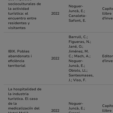
socioculturales de
Noguer-
la actividad
Capít
Juncà, E.;
turística: el
2022
llibre
Canaleta-
encuentro entre
d'inve
Safont, E.
residentes y
visitantes
Barrull, C.;
Figueras, N.;
Jané, O.;
IBIX. Pobles
Jiménez, M.
abandonats i
C.; Mach, A.;
Editor
2022
eficiència
Noguer-
d'inve
territorial
Juncà, E.;
Obiols, Ll.;
Santesmases,
J.; Viso, F.
La hospitalidad de
la industria
turística. El caso
de la
Noguer-
Capít
medicalizaciín del
Juncà, E.;
2022
llibre