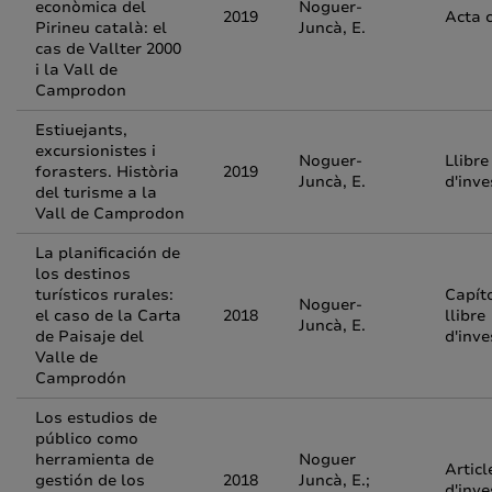
econòmica del
Noguer-
2019
Acta 
Pirineu català: el
Juncà, E.
cas de Vallter 2000
i la Vall de
Camprodon
Estiuejants,
excursionistes i
Noguer-
Llibre
forasters. Història
2019
Juncà, E.
d'inve
del turisme a la
Vall de Camprodon
La planificación de
los destinos
turísticos rurales:
Capít
Noguer-
el caso de la Carta
2018
llibre
Juncà, E.
de Paisaje del
d'inve
Valle de
Camprodón
Los estudios de
público como
herramienta de
Noguer
Articl
gestión de los
2018
Juncà, E.;
d'inve