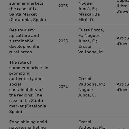
Capít
summer markets:
Noguer
2025
llibre
the case of La
Juncà, E.;
d'inve
Santa Market
Mascarilla
(Catalonia, Spain)
Miró, O.
Bee tourism:
Fusté Forné,
apiculture and
F.; Noguer
Articl
sustainable
2025
Juncà, E.;
d'inve
development in
Crespi
rural areas
Vallbona, M.
The role of
summer markets in
promoting
authenticity and
Crespi
social
Vallbona, M.;
Articl
2024
sustainability of
Noguer
d'inve
the regions: The
Juncà, E.
case of La Santa
market (Catalonia,
Spain)
Food shining amid
Crespi
nature: marketing
Vallbona, M.;