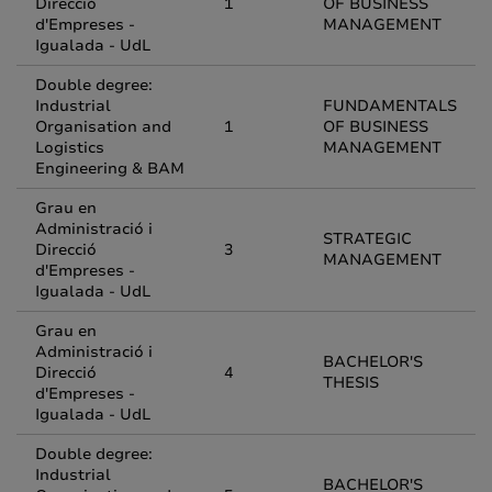
Direcció
1
OF BUSINESS
d'Empreses -
MANAGEMENT
Igualada - UdL
Double degree:
Industrial
FUNDAMENTALS
Organisation and
1
OF BUSINESS
Logistics
MANAGEMENT
Engineering & BAM
Grau en
Administració i
STRATEGIC
Direcció
3
MANAGEMENT
d'Empreses -
Igualada - UdL
Grau en
Administració i
BACHELOR'S
Direcció
4
THESIS
d'Empreses -
Igualada - UdL
Double degree:
Industrial
BACHELOR'S