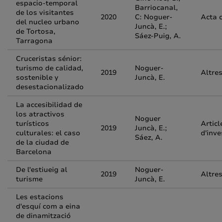
espacio-temporal
Barriocanal,
de los visitantes
2020
C: Noguer-
Acta 
del nucleo urbano
Juncà, E.;
de Tortosa,
Sáez-Puig, A.
Tarragona
Cruceristas sénior:
turismo de calidad,
Noguer-
2019
Altre
sostenible y
Juncà, E.
desestacionalizado
La accesibilidad de
los atractivos
Noguer
turísticos
Articl
2019
Juncà, E.;
culturales: el caso
d'inve
Sáez, A.
de la ciudad de
Barcelona
De l'estiueig al
Noguer-
2019
Altre
turisme
Juncà, E.
Les estacions
d'esquí com a eina
de dinamització