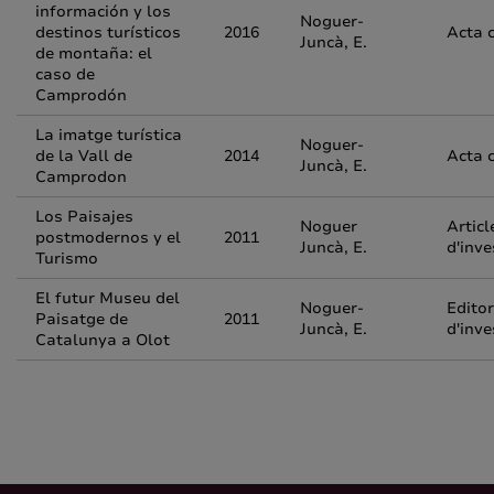
información y los
Noguer-
destinos turísticos
2016
Acta 
Juncà, E.
de montaña: el
caso de
Camprodón
La imatge turística
Noguer-
de la Vall de
2014
Acta 
Juncà, E.
Camprodon
Los Paisajes
Noguer
Articl
postmodernos y el
2011
Juncà, E.
d'inve
Turismo
El futur Museu del
Noguer-
Editor
Paisatge de
2011
Juncà, E.
d'inve
Catalunya a Olot