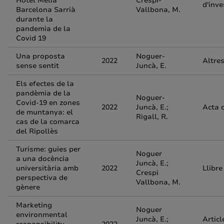
Hotel Melià
Crespi-
d'inve
Barcelona Sarrià
Vallbona, M.
durante la
pandemia de la
Covid 19
Una proposta
Noguer-
2022
Altre
sense sentit
Juncà, E.
Els efectes de la
pandèmia de la
Noguer-
Covid-19 en zones
2022
Juncà, E.;
Acta 
de muntanya: el
Rigall, R.
cas de la comarca
del Ripollès
Turisme: guies per
Noguer
a una docència
Juncà, E.;
universitària amb
2022
Llibre
Crespi
perspectiva de
Vallbona, M.
gènere
Marketing
Noguer
environmental
Juncà, E.;
Articl