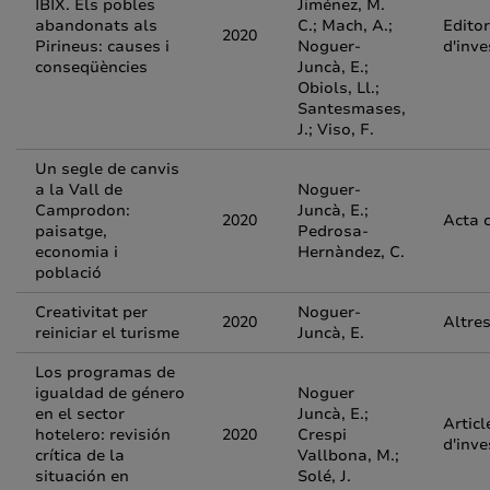
IBIX. Els pobles
Jiménez, M.
abandonats als
C.; Mach, A.;
Editor
2020
Pirineus: causes i
Noguer-
d'inve
conseqüències
Juncà, E.;
Obiols, Ll.;
Santesmases,
J.; Viso, F.
Un segle de canvis
a la Vall de
Noguer-
Camprodon:
Juncà, E.;
2020
Acta 
paisatge,
Pedrosa-
economia i
Hernàndez, C.
població
Creativitat per
Noguer-
2020
Altre
reiniciar el turisme
Juncà, E.
Los programas de
igualdad de género
Noguer
en el sector
Juncà, E.;
Articl
hotelero: revisión
2020
Crespi
d'inve
crítica de la
Vallbona, M.;
situación en
Solé, J.