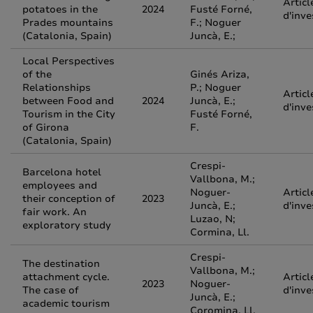
Articl
potatoes in the
2024
Fusté Forné,
d'inve
Prades mountains
F.; Noguer
(Catalonia, Spain)
Juncà, E.;
Local Perspectives
of the
Ginés Ariza,
Relationships
P.; Noguer
Articl
between Food and
2024
Juncà, E.;
d'inve
Tourism in the City
Fusté Forné,
of Girona
F.
(Catalonia, Spain)
Crespi-
Barcelona hotel
Vallbona, M.;
employees and
Noguer-
Articl
their conception of
2023
Juncà, E.;
d'inve
fair work. An
Luzao, N;
exploratory study
Cormina, Ll.
Crespi-
The destination
Vallbona, M.;
attachment cycle.
Articl
2023
Noguer-
The case of
d'inve
Juncà, E.;
academic tourism
Coromina, Ll.