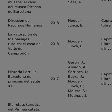
museos: el caso
Sáez, A.
del Museo Picasso
de Barcelona
Dirección de
Noguer-
Capít
2018
Recursos Humanos
Juncà, E.
llibre
La valoración de
los paisajes
Capít
Noguer-
rurales: el caso del
2018
llibre
Juncà, E.
Valle de
d'inve
Camprodón
Garcia, J.;
Alvado, A.;
Història i art. La
Sorribes, J.;
Capít
Barcelona de
Boyra, J.;
2017
llibre
principis del segle
Noguer-
d'inve
XX
Juncà, E.;
Molero, S.;
Molina, J.J.
Els relats turístics
del Pirineu català: