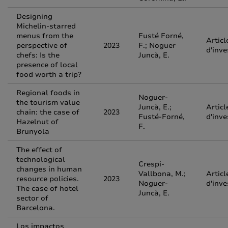
Designing
Michelin-starred
menus from the
Fusté Forné,
Articl
perspective of
2023
F.; Noguer
d'inve
chefs: Is the
Juncà, E.
presence of local
food worth a trip?
Regional foods in
Noguer-
the tourism value
Juncà, E.;
Articl
chain: the case of
2023
Fusté-Forné,
d'inve
Hazelnut of
F.
Brunyola
The effect of
technological
Crespi-
changes in human
Vallbona, M.;
Articl
resource policies.
2023
Noguer-
d'inve
The case of hotel
Juncà, E.
sector of
Barcelona.
Los impactos