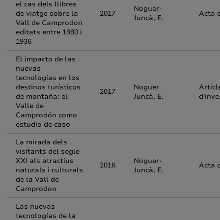
el cas dels llibres
Noguer-
de viatge sobre la
2017
Acta 
Juncà, E.
Vall de Camprodon
editats entre 1880 i
1936
El impacto de las
nuevas
tecnologías en los
destinos turísticos
Noguer
Articl
2017
de montaña: el
Juncà, E.
d'inve
Valle de
Camprodón como
estudio de caso
La mirada dels
visitants del segle
XXI als atractius
Noguer-
2016
Acta 
naturals i culturals
Juncà, E.
de la Vall de
Camprodon
Las nuevas
tecnologías de la