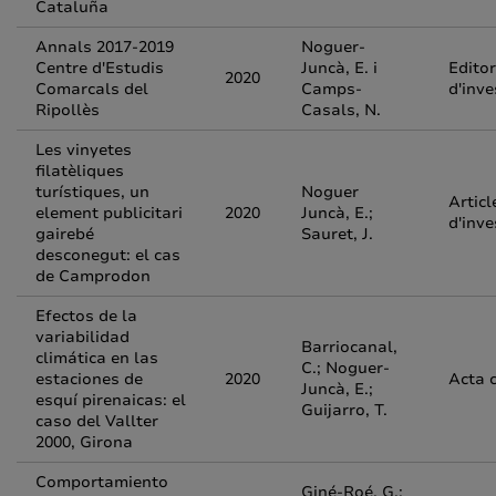
Cataluña
Annals 2017-2019
Noguer-
Centre d'Estudis
Juncà, E. i
Editor
2020
Comarcals del
Camps-
d'inve
Ripollès
Casals, N.
Les vinyetes
filatèliques
turístiques, un
Noguer
Articl
element publicitari
2020
Juncà, E.;
d'inve
gairebé
Sauret, J.
desconegut: el cas
de Camprodon
Efectos de la
variabilidad
Barriocanal,
climática en las
C.; Noguer-
estaciones de
2020
Acta 
Juncà, E.;
esquí pirenaicas: el
Guijarro, T.
caso del Vallter
2000, Girona
Comportamiento
Giné-Roé, G.;