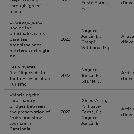
responsibility
2022
Fusté Forné,
d'inve
through 'green'
F.
menus
El trabajo justo:
uno de los
Noguer-
principales retos
Juncà, E.;
Articl
para las
2022
Crespi-
d'inve
organizaciones
Vallbona, M.;
hoteleras del siglo
XXI
Les vinyetes
Noguer-
filatèliques de la
Articl
2022
Juncà, E.;
Junta Provincial de
d'inve
Sauret, J.
Turismo
Valorising the
rural pantry:
Ginés-Ariza,
Bridges between
P.; Fusté-
Articl
the preservation of
2022
Forné, F.;
d'inve
fruits and slow
Noguer-
tourism in
Juncà, E.
Catalonia