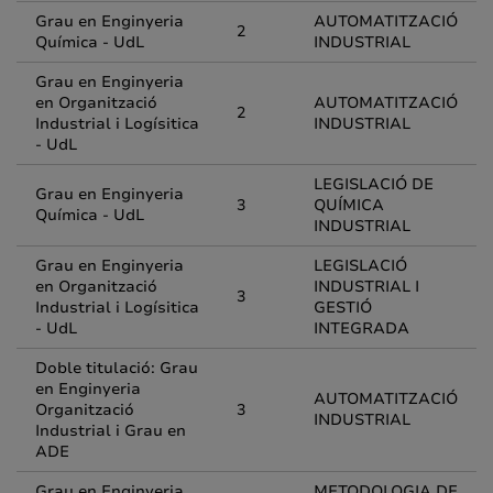
Grau en Enginyeria
AUTOMATITZACIÓ
2
Química - UdL
INDUSTRIAL
Grau en Enginyeria
en Organització
AUTOMATITZACIÓ
2
Industrial i Logísitica
INDUSTRIAL
- UdL
LEGISLACIÓ DE
Grau en Enginyeria
3
QUÍMICA
Química - UdL
INDUSTRIAL
Grau en Enginyeria
LEGISLACIÓ
en Organització
INDUSTRIAL I
3
Industrial i Logísitica
GESTIÓ
- UdL
INTEGRADA
Doble titulació: Grau
en Enginyeria
AUTOMATITZACIÓ
Organització
3
INDUSTRIAL
Industrial i Grau en
ADE
Grau en Enginyeria
METODOLOGIA DE