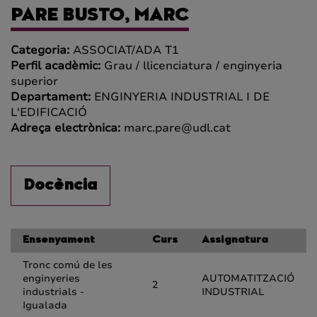
PARE BUSTO, MARC
Categoria:
ASSOCIAT/ADA T1
Perfil acadèmic:
Grau / llicenciatura / enginyeria
superior
Departament:
ENGINYERIA INDUSTRIAL I DE
L'EDIFICACIÓ
Adreça electrònica:
marc.pare@udl.cat
Docència
Ensenyament
Curs
Assignatura
Tronc comú de les
enginyeries
AUTOMATITZACIÓ
2
industrials -
INDUSTRIAL
Igualada