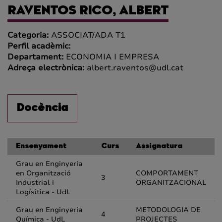
RAVENTOS RICO, ALBERT
Categoria:
ASSOCIAT/ADA T1
Perfil acadèmic:
Departament:
ECONOMIA I EMPRESA
Adreça electrònica:
albert.raventos@udl.cat
Docència
Ensenyament
Curs
Assignatura
Grau en Enginyeria
en Organització
COMPORTAMENT
3
Industrial i
ORGANITZACIONAL
Logísitica - UdL
Grau en Enginyeria
METODOLOGIA DE
4
Química - UdL
PROJECTES